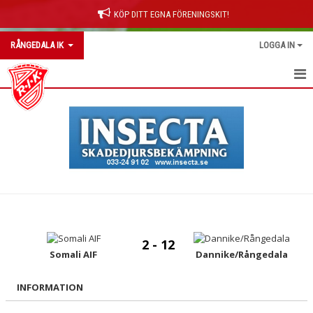
KÖP DITT EGNA FÖRENINGSKIT!
RÅNGEDALA IK
LOGGA IN
RÅNGEDALA IK
OM KLUBBEN
NYHETER
KONTAKT
KALENDER
2 - 12
BILDGALLERI
Somali AIF
Dannike/Rångedala
DOKUMENT
INFORMATION