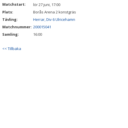
VÅRA LAG/TRÄNARE
Matchstart:
lör 27 juni, 17:00
Plats:
Borås Arena 2 konstgräs
MATCHER
Tävling:
Herrar, Div 6 Ulricehamn
STYRELSE
Matchnummer:
200015041
Samling:
16:00
SPONSRING
<< Tillbaka