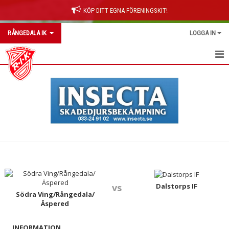
KÖP DITT EGNA FÖRENINGSKIT!
RÅNGEDALA IK
LOGGA IN
RÅNGEDALA IK
OM KLUBBEN
NYHETER
KONTAKT
KALENDER
BILDGALLERI
Dalstorps IF
vs
Södra Ving/Rångedala/
Äspered
DOKUMENT
INFORMATION