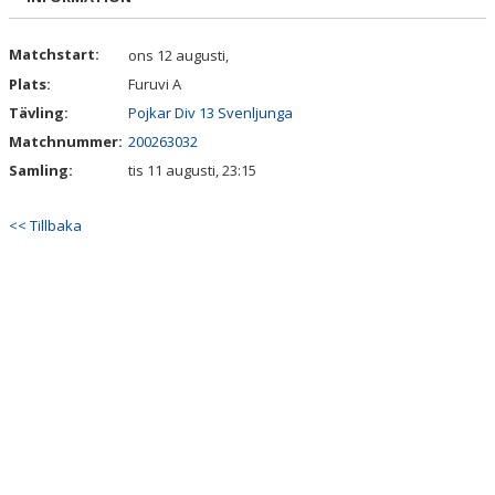
VÅRA LAG/TRÄNARE
MATCHER
Matchstart:
ons 12 augusti,
Plats:
Furuvi A
STYRELSE
Tävling:
Pojkar Div 13 Svenljunga
Matchnummer:
200263032
SPONSRING
Samling:
tis 11 augusti, 23:15
<< Tillbaka