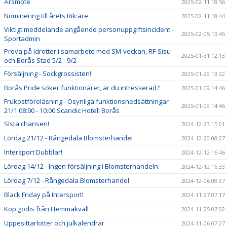
Årsmöte
2025-02-11 18:56
Nominering till årets Rik:are
2025-02-11 18:44
Viktigt meddelande angående personuppgiftsincident -
2025-02-05 13:45
Sportadmin
Prova på idrotter i samarbete med SM-veckan, RF-Sisu
2025-01-31 12:13
och Borås Stad 5/2 - 9/2
Försäljning - Sockgrossisten!
2025-01-29 13:22
Borås Pride söker funktionärer, är du intresserad?
2025-01-09 14:46
Frukostföreläsning - Osynliga funktionsnedsättningar
2025-01-09 14:46
21/1 08:00 - 10:00 Scandic Hotell Borås
SIsta chansen!
2024-12-23 15:01
Lördag 21/12 - Rångedala Blomsterhandel
2024-12-20 08:27
Intersport Dubblar!
2024-12-12 16:46
Lördag 14/12 - Ingen försäljning i Blomsterhandeln.
2024-12-12 16:33
Lördag 7/12 - Rångedala Blomsterhandel
2024-12-06 08:37
Black Friday på Intersport!
2024-11-27 07:17
Köp godis från Hemmakväll
2024-11-25 07:02
Uppesittarlotter och julkalendrar
2024-11-06 07:27