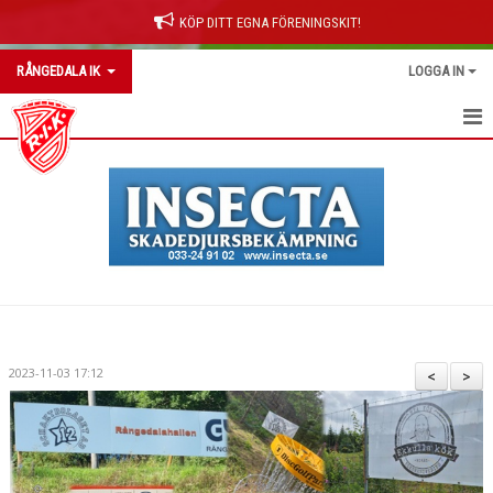
KÖP DITT EGNA FÖRENINGSKIT!
RÅNGEDALA IK
LOGGA IN
RÅNGEDALA IK
OM KLUBBEN
NYHETER
KONTAKT
KALENDER
2023-11-03 17:12
<
>
BILDGALLERI
DOKUMENT