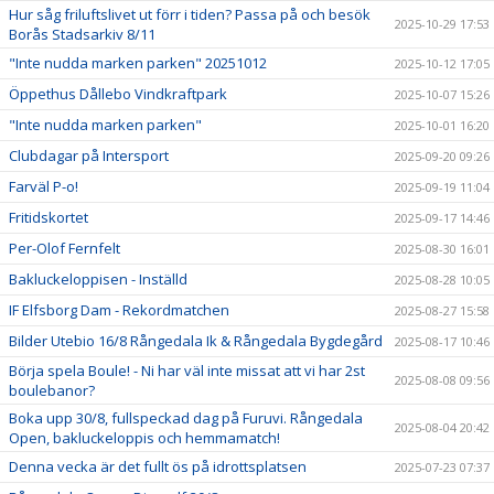
Hur såg friluftslivet ut förr i tiden? Passa på och besök
2025-10-29 17:53
Borås Stadsarkiv 8/11
"Inte nudda marken parken" 20251012
2025-10-12 17:05
Öppethus Dållebo Vindkraftpark
2025-10-07 15:26
"Inte nudda marken parken"
2025-10-01 16:20
Clubdagar på Intersport
2025-09-20 09:26
Farväl P-o!
2025-09-19 11:04
Fritidskortet
2025-09-17 14:46
Per-Olof Fernfelt
2025-08-30 16:01
Bakluckeloppisen - Inställd
2025-08-28 10:05
IF Elfsborg Dam - Rekordmatchen
2025-08-27 15:58
Bilder Utebio 16/8 Rångedala Ik & Rångedala Bygdegård
2025-08-17 10:46
Börja spela Boule! - Ni har väl inte missat att vi har 2st
2025-08-08 09:56
boulebanor?
Boka upp 30/8, fullspeckad dag på Furuvi. Rångedala
2025-08-04 20:42
Open, bakluckeloppis och hemmamatch!
Denna vecka är det fullt ös på idrottsplatsen
2025-07-23 07:37