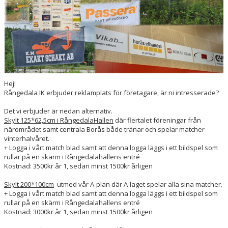
VÅRA LAG/TRÄNARE
MATCHER
STYRELSE
SPONSRING
Hej!
Rångedala IK erbjuder reklamplats för företagare, är ni intresserade?
Det vi erbjuder är nedan alternativ.
Skylt 125*62,5cm i RångedalaHallen
där flertalet föreningar från
närområdet samt centrala Borås både tränar och spelar matcher
vinterhalvåret.
+ Logga i vårt match blad samt att denna logga läggs i ett bildspel som
rullar på en skärm i Rångedalahallens entré
Kostnad: 3500kr år 1, sedan minst 1500kr årligen
Skylt 200*100cm
utmed vår A-plan där A-laget spelar alla sina matcher.
+ Logga i vårt match blad samt att denna logga läggs i ett bildspel som
rullar på en skärm i Rångedalahallens entré
Kostnad: 3000kr år 1, sedan minst 1500kr årligen