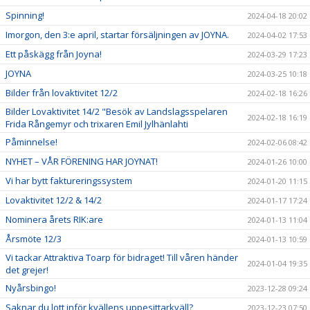
Spinning!
2024-04-18 20:02
Imorgon, den 3:e april, startar försäljningen av JOYNA.
2024-04-02 17:53
Ett påskägg från Joyna!
2024-03-29 17:23
JOYNA
2024-03-25 10:18
Bilder från lovaktivitet 12/2
2024-02-18 16:26
Bilder Lovaktivitet 14/2 "Besök av Landslagsspelaren
2024-02-18 16:19
Frida Rångemyr och trixaren Emil Jylhänlahti
Påminnelse!
2024-02-06 08:42
NYHET – VÅR FÖRENING HAR JOYNAT!
2024-01-26 10:00
Vi har bytt faktureringssystem
2024-01-20 11:15
Lovaktivitet 12/2 & 14/2
2024-01-17 17:24
Nominera årets RIK:are
2024-01-13 11:04
Årsmöte 12/3
2024-01-13 10:59
Vi tackar Attraktiva Toarp för bidraget! Till våren händer
2024-01-04 19:35
det grejer!
Nyårsbingo!
2023-12-28 09:24
Saknar du lott inför kvällens uppesittarkväll?
2023-12-23 07:50