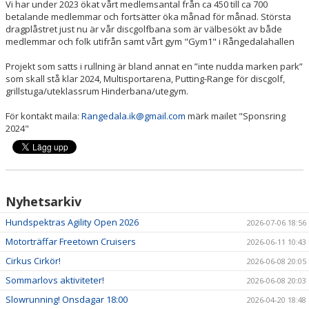
Vi har under 2023 ökat vårt medlemsantal från ca 450 till ca 700
betalande medlemmar och fortsätter öka månad för månad. Största
dragplåstret just nu är vår discgolfbana som är välbesökt av både
medlemmar och folk utifrån samt vårt gym "Gym1" i Rångedalahallen
Projekt som satts i rullning är bland annat en ”inte nudda marken park”
som skall stå klar 2024, Multisportarena, Putting-Range för discgolf,
grillstuga/uteklassrum Hinderbana/utegym.
För kontakt maila:
Rangedala.ik@gmail.com
märk mailet "Sponsring
2024"
Nyhetsarkiv
Hundspektras Agility Open 2026
2026-07-06 18:56
Motorträffar Freetown Cruisers
2026-06-11 10:43
Cirkus Cirkör!
2026-06-08 20:05
Sommarlovs aktiviteter!
2026-06-08 20:03
Slowrunning! Onsdagar 18:00
2026-04-20 18:48