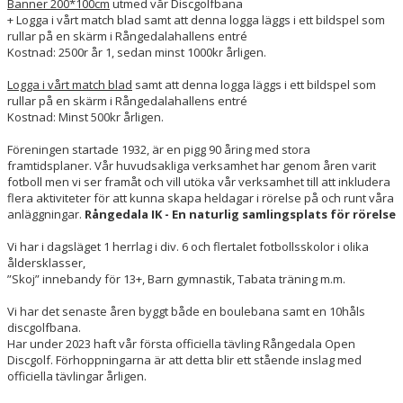
Banner 200*100cm
utmed vår Discgolfbana
+ Logga i vårt match blad samt att denna logga läggs i ett bildspel som
rullar på en skärm i Rångedalahallens entré
Kostnad: 2500r år 1, sedan minst 1000kr årligen.
Logga i vårt match blad
samt att denna logga läggs i ett bildspel som
rullar på en skärm i Rångedalahallens entré
Kostnad: Minst 500kr årligen.
Föreningen startade 1932, är en pigg 90 åring med stora
framtidsplaner. Vår huvudsakliga verksamhet har genom åren varit
fotboll men vi ser framåt och vill utöka vår verksamhet till att inkludera
flera aktiviteter för att kunna skapa heldagar i rörelse på och runt våra
anläggningar.
Rångedala IK - En naturlig samlingsplats för rörelse
Vi har i dagsläget 1 herrlag i div. 6 och flertalet fotbollsskolor i olika
åldersklasser,
”Skoj” innebandy för 13+, Barn gymnastik, Tabata träning m.m.
Vi har det senaste åren byggt både en boulebana samt en 10håls
discgolfbana.
Har under 2023 haft vår första officiella tävling Rångedala Open
Discgolf. Förhoppningarna är att detta blir ett stående inslag med
officiella tävlingar årligen.