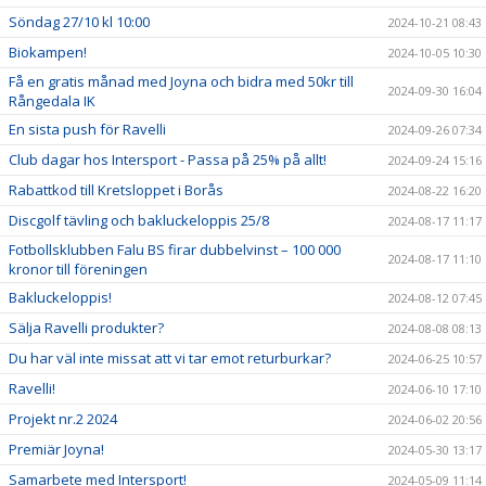
Söndag 27/10 kl 10:00
2024-10-21 08:43
Biokampen!
2024-10-05 10:30
Få en gratis månad med Joyna och bidra med 50kr till
2024-09-30 16:04
Rångedala IK
En sista push för Ravelli
2024-09-26 07:34
Club dagar hos Intersport - Passa på 25% på allt!
2024-09-24 15:16
Rabattkod till Kretsloppet i Borås
2024-08-22 16:20
Discgolf tävling och bakluckeloppis 25/8
2024-08-17 11:17
Fotbollsklubben Falu BS firar dubbelvinst – 100 000
2024-08-17 11:10
kronor till föreningen
Bakluckeloppis!
2024-08-12 07:45
Sälja Ravelli produkter?
2024-08-08 08:13
Du har väl inte missat att vi tar emot returburkar?
2024-06-25 10:57
Ravelli!
2024-06-10 17:10
Projekt nr.2 2024
2024-06-02 20:56
Premiär Joyna!
2024-05-30 13:17
Samarbete med Intersport!
2024-05-09 11:14