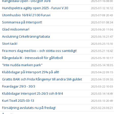
Rångedala Open - Discgolf 30/8
2025-07-16 08:00
Hundspektra agility open 2025 - Furuvi V.30
2025-07-12 10:12
Utomhusbio 16/8 kl 21:00 Furuvi
2025-07-08 20:43
Sommarrea på Intersport!
2025-07-01 08:34
Glad midsommar!
2025-06-20 11:06
Avslutning Cirkelträning/tabata
2025-06-16 21:47
Stort tack!
2025-05-25 15:10
Fira mors dag med bio – och stötta oss samtidigt!
2025-05-21 16:42
Rångedala IK - Intressekoll för gåfotboll
2025-05-19 10:17
"Inte nudda marken park"
2025-05-14 18:05
Klubbdagar på Intersport 25% på allt!
2025-04-22 09:15
Grattis BAIK och Frida Rångemyr till andra SM-guldet
2025-04-13 09:55
Fixardagar 29/3 - 30/3
2025-03-22 10:03
Klubbdagar Intersport 25-26/3 coh 8-9/4
2025-03-14 14:49
Kurt Tisell 2025-03-13
2025-03-13 20:49
Försäljning avslutats nu på fredag!
2025-02-26 06:21