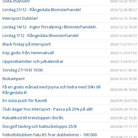
SIsta chansen!
2024-12-23 15:01
Lördag 21/12 - Rångedala Blomsterhandel
2024-12-20 08:27
Intersport Dubblar!
2024-12-12 16:46
Lördag 14/12 - Ingen försäljning i Blomsterhandeln.
2024-12-12 16:33
Lördag 7/12 - Rångedala Blomsterhandel
2024-12-06 08:37
Black Friday på Intersport!
2024-11-27 07:17
Köp godis från Hemmakväll
2024-11-25 07:02
Uppesittarlotter och julkalendrar
2024-11-06 07:27
Söndag 27/10 kl 10:00
2024-10-21 08:43
Biokampen!
2024-10-05 10:30
Få en gratis månad med Joyna och bidra med 50kr till
2024-09-30 16:04
Rångedala IK
En sista push för Ravelli
2024-09-26 07:34
Club dagar hos Intersport - Passa på 25% på allt!
2024-09-24 15:16
Rabattkod till Kretsloppet i Borås
2024-08-22 16:20
Discgolf tävling och bakluckeloppis 25/8
2024-08-17 11:17
Fotbollsklubben Falu BS firar dubbelvinst – 100 000
2024-08-17 11:10