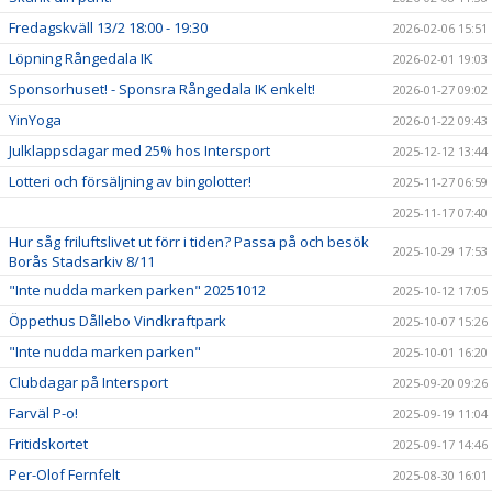
Fredagskväll 13/2 18:00 - 19:30
2026-02-06 15:51
Löpning Rångedala IK
2026-02-01 19:03
Sponsorhuset! - Sponsra Rångedala IK enkelt!
2026-01-27 09:02
YinYoga
2026-01-22 09:43
Julklappsdagar med 25% hos Intersport
2025-12-12 13:44
Lotteri och försäljning av bingolotter!
2025-11-27 06:59
2025-11-17 07:40
Hur såg friluftslivet ut förr i tiden? Passa på och besök
2025-10-29 17:53
Borås Stadsarkiv 8/11
"Inte nudda marken parken" 20251012
2025-10-12 17:05
Öppethus Dållebo Vindkraftpark
2025-10-07 15:26
"Inte nudda marken parken"
2025-10-01 16:20
Clubdagar på Intersport
2025-09-20 09:26
Farväl P-o!
2025-09-19 11:04
Fritidskortet
2025-09-17 14:46
Per-Olof Fernfelt
2025-08-30 16:01