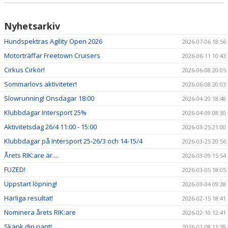
VÅRA LAG/TRÄNARE
MATCHER
Nyhetsarkiv
Hundspektras Agility Open 2026
2026-07-06 18:56
STYRELSE
Motorträffar Freetown Cruisers
2026-06-11 10:43
SPONSRING
Cirkus Cirkör!
2026-06-08 20:05
Sommarlovs aktiviteter!
2026-06-08 20:03
Slowrunning! Onsdagar 18:00
2026-04-20 18:48
Klubbdagar Intersport 25%
2026-04-09 08:30
Aktivitetsdag 26/4 11:00 - 15:00
2026-03-25 21:00
Klubbdagar på Intersport 25-26/3 och 14-15/4
2026-03-25 20:56
Årets RIK:are är....
2026-03-09 15:54
FUZED!
2026-03-05 18:05
Uppstart löpning!
2026-03-04 09:38
Härliga resultat!
2026-02-15 18:41
Nominera årets RIK:are
2026-02-10 12:41
Skänk din pant!
2026-02-08 11:38