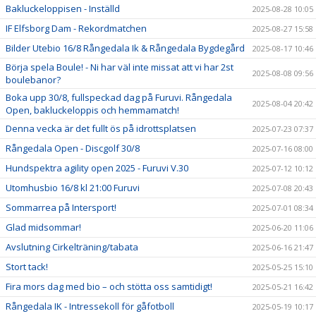
Bakluckeloppisen - Inställd
2025-08-28 10:05
IF Elfsborg Dam - Rekordmatchen
2025-08-27 15:58
Bilder Utebio 16/8 Rångedala Ik & Rångedala Bygdegård
2025-08-17 10:46
Börja spela Boule! - Ni har väl inte missat att vi har 2st
2025-08-08 09:56
boulebanor?
Boka upp 30/8, fullspeckad dag på Furuvi. Rångedala
2025-08-04 20:42
Open, bakluckeloppis och hemmamatch!
Denna vecka är det fullt ös på idrottsplatsen
2025-07-23 07:37
Rångedala Open - Discgolf 30/8
2025-07-16 08:00
Hundspektra agility open 2025 - Furuvi V.30
2025-07-12 10:12
Utomhusbio 16/8 kl 21:00 Furuvi
2025-07-08 20:43
Sommarrea på Intersport!
2025-07-01 08:34
Glad midsommar!
2025-06-20 11:06
Avslutning Cirkelträning/tabata
2025-06-16 21:47
Stort tack!
2025-05-25 15:10
Fira mors dag med bio – och stötta oss samtidigt!
2025-05-21 16:42
Rångedala IK - Intressekoll för gåfotboll
2025-05-19 10:17