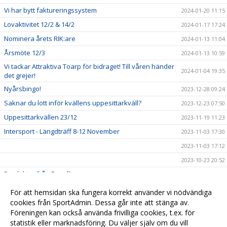
Vi har bytt faktureringssystem
2024-01-20 11:15
Lovaktivitet 12/2 & 14/2
2024-01-17 17:24
Nominera årets RIK:are
2024-01-13 11:04
Årsmöte 12/3
2024-01-13 10:59
Vi tackar Attraktiva Toarp för bidraget! Till våren händer
2024-01-04 19:35
det grejer!
Nyårsbingo!
2023-12-28 09:24
Saknar du lott inför kvällens uppesittarkväll?
2023-12-23 07:50
Uppesittarkvällen 23/12
2023-11-19 11:23
Intersport - Längdträff 8-12 November
2023-11-03 17:30
2023-11-03 17:12
2023-10-23 20:52
Produkter från Ravelli
2023-09-25 11:31
Skänk din Pant till Rångedala IK!
2023-09-12 09:24
För att hemsidan ska fungera korrekt använder vi nödvändiga
Sponsorhuset
cookies från SportAdmin. Dessa går inte att stänga av.
2023-04-23 15:33
Föreningen kan också använda frivilliga cookies, t.ex. för
Grattis BAIK Futsal
2023-04-03 15:32
statistik eller marknadsföring. Du väljer själv om du vill