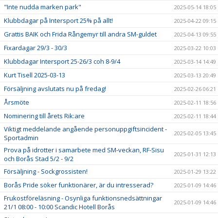
"Inte nudda marken park"
2025-05-14 18:05
Klubbdagar på Intersport 25% på allt!
2025-04-22 09:15
Grattis BAIK och Frida Rångemyr till andra SM-guldet
2025-04-13 09:55
Fixardagar 29/3 - 30/3
2025-03-22 10:03
Klubbdagar Intersport 25-26/3 coh 8-9/4
2025-03-14 14:49
Kurt Tisell 2025-03-13
2025-03-13 20:49
Försäljning avslutats nu på fredag!
2025-02-26 06:21
Årsmöte
2025-02-11 18:56
Nominering till årets Rik:are
2025-02-11 18:44
Viktigt meddelande angående personuppgiftsincident -
2025-02-05 13:45
Sportadmin
Prova på idrotter i samarbete med SM-veckan, RF-Sisu
2025-01-31 12:13
och Borås Stad 5/2 - 9/2
Försäljning - Sockgrossisten!
2025-01-29 13:22
Borås Pride söker funktionärer, är du intresserad?
2025-01-09 14:46
Frukostföreläsning - Osynliga funktionsnedsättningar
2025-01-09 14:46
21/1 08:00 - 10:00 Scandic Hotell Borås