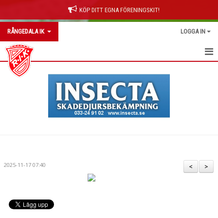
KÖP DITT EGNA FÖRENINGSKIT!
RÅNGEDALA IK
LOGGA IN
RÅNGEDALA IK
OM KLUBBEN
NYHETER
KONTAKT
KALENDER
2025-11-17 07:40
<
>
BILDGALLERI
DOKUMENT