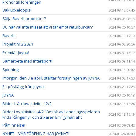
kronor till föreningen
Bakluckeloppis!
2024-08-12 07:45
Sälja Ravelli produkter?
2024-08-08 08:13
Du har väl inte missat att vi tar emot returburkar?
2024-06-25 10:57
Ravelli!
2024-06-10 17:10
Projekt nr.2 2024
2024-06-02 20:56
Premiär Joyna!
2024-05-30 13:17
Samarbete med Intersport!
2024-05-09 11:14
Spinning!
2024-04-18 20:02
Imorgon, den 3:e april, startar försäljningen av JOYNA.
2024-04-02 17:53
Ett påskägg från Joyna!
2024-03-29 17:23
JOYNA
2024-03-25 10:18
Bilder från lovaktivitet 12/2
2024-02-18 16:26
Bilder Lovaktivitet 14/2 "Besök av Landslagsspelaren
2024-02-18 16:19
Frida Rångemyr och trixaren Emil Jylhänlahti
Påminnelse!
2024-02-06 08:42
NYHET – VÅR FÖRENING HAR JOYNAT!
2024-01-26 10:00