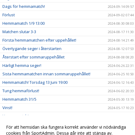
Dags för hemmamatch!
2024-09-14 09:57
Förlust
2024-09-02 07:44
Hemmamatch 1/9 13:00
2024-08-30 08:03
Matchen slutar 3-3
2024-08-17 11:30
Första hemmamatchen efter uppehållet!
2024-08-14 21:49
Övertygande seger i återstarten
2024-08-12 07:53
Återstart efter sommaruppehållet
2024-08-08 08:20
Härligt hemma seger!
2024-06-26 22:31
Sista hemmamatchen innan sommaruppehållet!
2024-06-25 10:50
Hemmamatch! Torsdag 13 Juni 19:00
2024-06-12 16:43
Tung hemmaförlust!
2024-06-02 20:33
Hemmamatch 31/5
2024-05-30 13:19
Vinst!
2024-05-17 10:23
Hemmamatch!
2024-05-16 16:46
Ny tränarduo
2024-04-13 22:02
För att hemsidan ska fungera korrekt använder vi nödvändiga
Serien spikad och DM
cookies från SportAdmin. Dessa går inte att stänga av.
2024-01-26 15:33