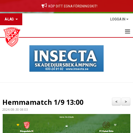
KÖP DITT EGNA FÖRENINGSKIT!
A-LAG
LOGGA IN
HEM
NYHETER
KALENDER
MATCHER
TRUPPEN
Hemmamatch 1/9 13:00
<
>
BILDGALLERI
2024-08-30 08:03
DOKUMENT
KONTAKT