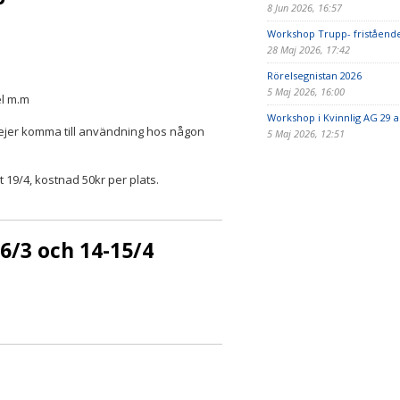
8 Jun 2026, 16:57
Workshop Trupp- friståend
28 Maj 2026, 17:42
Rörelsegnistan 2026
5 Maj 2026, 16:00
el m.m
Workshop i Kvinnlig AG 29 
rejer komma till användning hos någon
5 Maj 2026, 12:51
 19/4, kostnad 50kr per plats.
6/3 och 14-15/4