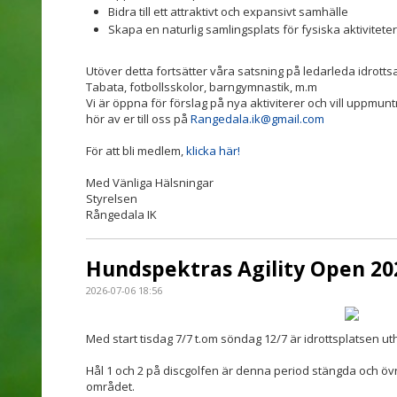
Bidra till ett attraktivt och expansivt samhälle
Skapa en naturlig samlingsplats för fysiska aktiviteter
Utöver detta fortsätter våra satsning på ledarleda idrotts
Tabata, fotbollsskolor, barngymnastik, m.m
Vi är öppna för förslag på nya aktiviterer och vill uppmuntr
hör av er till oss på
Rangedala.ik@gmail.com
För att bli medlem,
klicka här!
Med Vänliga Hälsningar
Styrelsen
Rångedala IK
Hundspektras Agility Open 20
2026-07-06 18:56
Med start tisdag 7/7 t.om söndag 12/7 är idrottsplatsen uth
Hål 1 och 2 på discgolfen är denna period stängda och ö
området.