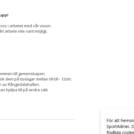
 upp!
pa oss i arbetet med vår vision.
t arbete inte varit möjligt.
välkommen till gemenskapen.
sök dem på tisdagar mellan 09:00 - 12ish.
ten av Rångedalahallen.
n hjälpa till på andra sätt.
För att hemsi
SportAdmin. D
frivilliga cook