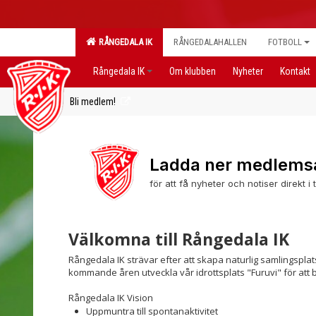
RÅNGEDALA IK
RÅNGEDALAHALLEN
FOTBOLL
Rångedala IK
Om klubben
Nyheter
Kontakt
Bli medlem!
Ladda ner medlems
för att få nyheter och notiser direkt i
Välkomna till Rångedala IK
Rångedala IK strävar efter att skapa naturlig samlingspl
kommande åren utveckla vår idrottsplats "Furuvi" för att bi
Rångedala IK Vision
Uppmuntra till spontanaktivitet