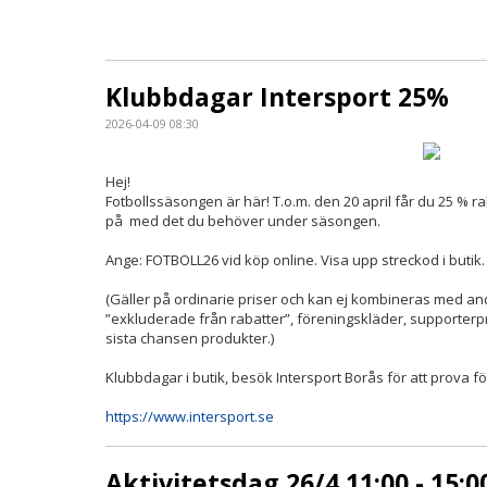
Klubbdagar Intersport 25%
2026-04-09 08:30
Hej!
Fotbollssäsongen är här! T.o.m. den 20 april får du 25 % raba
på med det du behöver under säsongen.
Ange: FOTBOLL26 vid köp online. Visa upp streckod i butik.
(Gäller på ordinarie priser och kan ej kombineras med and
”exkluderade från rabatter”, föreningskläder, supporterp
sista chansen produkter.)
Klubbdagar i butik, besök Intersport Borås för att prova f
https://www.intersport.se
Aktivitetsdag 26/4 11:00 - 15:0