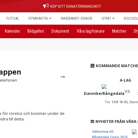
KÖP DITT EGNA FÖRENINGSKIT!
FUTSAL
GYMNASTIK
INNEBANDY SENIOR
GYM1
DISCGO
Kalender
Bildgalleri
Dokument
Våra lag/tränare
Matcher
St
KOMMANDE MATCHE
appen
→
 telefonen
A-LAG
vs
Dannike/Rångedala
Tor 13/8 18:45, Dan
ats för rörelse och kommer under de
dra till detta.
NYHETER FRÅN VÅRA
Välkomna till
Rångedala Open 2026