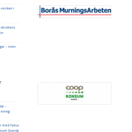
-veckan i
idrottens
in
ngar – men
T
ap –
rening
ge med fokus
 inom Svensk