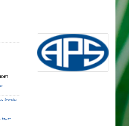
NDET
OK
 av Svenska
sring av