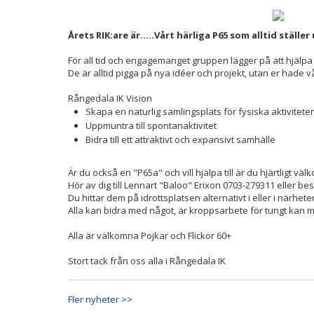
Årets RIK:are är.....Vårt härliga P65 som alltid ställer
För all tid och engagemanget gruppen lägger på att hjäl
De är alltid pigga på nya idéer och projekt, utan er hade vår
Rångedala IK Vision
Skapa en naturlig samlingsplats för fysiska aktiviteter
Uppmuntra till spontanaktivitet
Bidra till ett attraktivt och expansivt samhälle
Är du också en "P65a" och vill hjälpa till är du hjärtligt 
Hör av dig till Lennart "Baloo" Erixon 0703-279311 eller be
Du hittar dem på idrottsplatsen alternativt i eller i närhe
Alla kan bidra med något, är kroppsarbete för tungt kan ma
Alla är välkomna Pojkar och Flickor 60+
Stort tack från oss alla i Rångedala IK
Fler nyheter >>