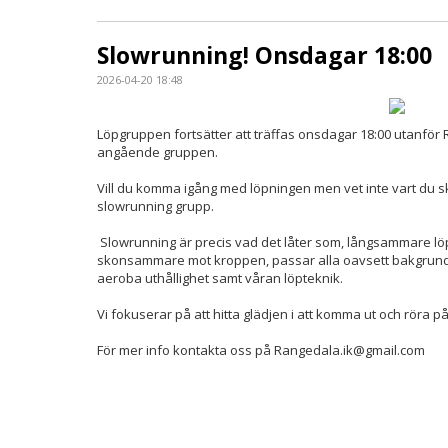
Slowrunning! Onsdagar 18:00
2026-04-20 18:48
Löpgruppen fortsätter att träffas onsdagar 18:00 utanför
angående gruppen.
Vill du komma igång med löpningen men vet inte vart du s
slowrunning grupp.
Slowrunning är precis vad det låter som, långsammare lö
skonsammare mot kroppen, passar alla oavsett bakgrund o
aeroba uthållighet samt våran löpteknik.
Vi fokuserar på att hitta glädjen i att komma ut och röra på
För mer info kontakta oss på Rangedala.ik@gmail.com