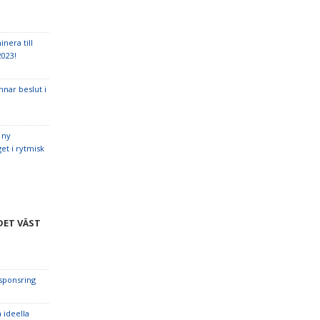
nera till
2023!
nar beslut i
 ny
et i rytmisk
ET VÄST
 sponsring
 ideella