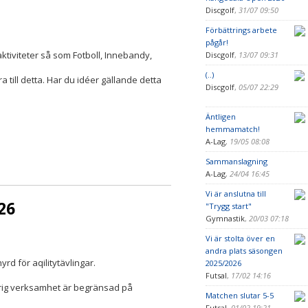
Discgolf
,
31/07 09:50
Förbättrings arbete
pågår!
aktiviteter så som Fotboll, Innebandy,
Discgolf
,
13/07 09:31
(..)
a till detta. Har du idéer gällande detta
Discgolf
,
05/07 22:29
Äntligen
hemmamatch!
A-Lag
,
19/05 08:08
Sammanslagning
A-Lag
,
24/04 16:45
Vi är anslutna till
26
"Trygg start"
Gymnastik
,
20/03 07:18
Vi är stolta över en
andra plats säsongen
yrd för aqilitytävlingar.
2025/2026
Futsal
,
17/02 14:16
vrig verksamhet är begränsad på
Matchen slutar 5-5
Futsal
,
01/02 19:21