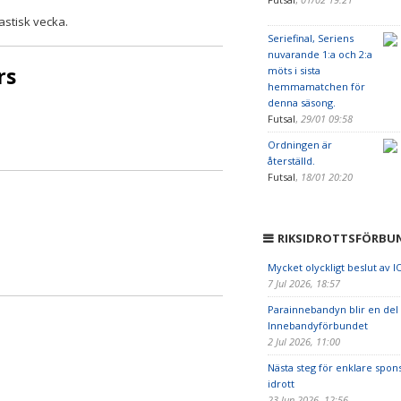
astisk vecka.
Seriefinal, Seriens
nuvarande 1:a och 2:a
rs
möts i sista
hemmamatchen för
denna säsong.
Futsal
,
29/01 09:58
Ordningen är
återställd.
Futsal
,
18/01 20:20
RIKSIDROTTSFÖRBU
Mycket olyckligt beslut av I
7 Jul 2026, 18:57
Parainnebandyn blir en del
Innebandyförbundet
2 Jul 2026, 11:00
Nästa steg för enklare spon
idrott
23 Jun 2026, 12:56