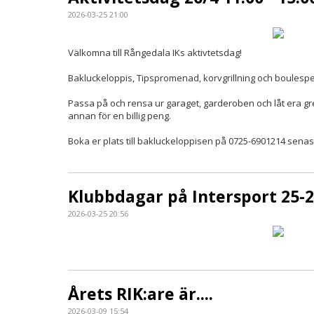
2026-03-25 21:00
Välkomna till Rångedala IKs aktivtetsdag!
Bakluckeloppis, Tipspromenad, korvgrillning och boulesp
Passa på och rensa ur garaget, garderoben och låt era g
annan för en billig peng.
Boka er plats till bakluckeloppisen på 0725-6901214 senast
Klubbdagar på Intersport 25-2
2026-03-25 20:56
Årets RIK:are är....
2026-03-09 15:54