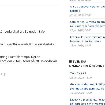
Allt du behöver veta om SM
Karlstad
22 Jun 2026, 09:00
Seminarier i Almedalen om 
roll i samhället och ekonom
22 Jun 2026, 08:00
 Rångedalahallen. Se nedan info
Krönika: Infriade förväntni
behoven är fortsatt stora
ka börja? Rångedala IK har nu startat en
15 Jun 2026, 12:33
pning i samtalstempo. Det är
ch där vi fokuserar på att utveckla vår
SVENSKA
GYMNASTIKFÖRBUNDE
 sig.
Tack för i år!
22 Dec 2023, 16:00
Göteborgs Gymnastik Sällsk
Sveriges äldsta gymnastikfö
18 Dec 2023, 12:29
Läget? Hjälp oss få ett nulä
på ledarskap och atmosfär