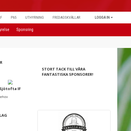
LF
P65
UTHYRNING
FREDAGSKVÄLLAR
LOGGA IN
yrelse
Sponsring
R
STORT TACK TILL VÅRA
FANTASTISKA SPONSORER!
Sjötofta IF
nehov
 LAG