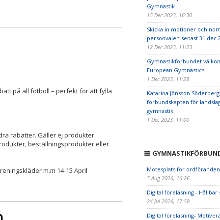
Gymnastik
15 Dec 2023, 16:30
Skicka in motioner och nomi
personvalen senast 31 dec 
12 Dec 2023, 11:23
Gymnastikförbundet välkom
European Gymnastics
1 Dec 2023, 11:28
tt på all fotboll – perfekt för att fylla
Katarina Jönsson Söderberg
förbundskapten för landslag
gymnastik
1 Dec 2023, 11:00
ra rabatter. Gäller ej produkter
rodukter, beställningsprodukter eller
GYMNASTIKFÖRBUND
Mötesplats för ordföranden
öreningskläder m.m 14-15 April
5 Aug 2026, 16:26
Digital föreläsning - Hållbar
24 Jul 2026, 17:58
0
Digital föreläsning- Motivera