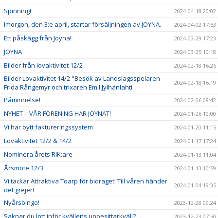
Spinning!
2024-04-18 20:02
Imorgon, den 3:e april, startar försäljningen av JOYNA.
2024-04-02 17:53
Ett påskägg från Joyna!
2024-03-29 17:23
JOYNA
2024-03-25 10:18
Bilder från lovaktivitet 12/2
2024-02-18 16:26
Bilder Lovaktivitet 14/2 "Besök av Landslagsspelaren
2024-02-18 16:19
Frida Rångemyr och trixaren Emil Jylhänlahti
Påminnelse!
2024-02-06 08:42
NYHET – VÅR FÖRENING HAR JOYNAT!
2024-01-26 10:00
Vi har bytt faktureringssystem
2024-01-20 11:15
Lovaktivitet 12/2 & 14/2
2024-01-17 17:24
Nominera årets RIK:are
2024-01-13 11:04
Årsmöte 12/3
2024-01-13 10:59
Vi tackar Attraktiva Toarp för bidraget! Till våren händer
2024-01-04 19:35
det grejer!
Nyårsbingo!
2023-12-28 09:24
Saknar du lott inför kvällens uppesittarkväll?
2023-12-23 07:50