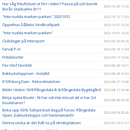
Hur såg friluftslivet ut förr i tiden? Passa på och besök
2025-10-29 17:53
Borås Stadsarkiv 8/11
"Inte nudda marken parken" 20251012
2025-10-12 17:05
Öppethus Dållebo Vindkraftpark
2025-10-07 15:26
"Inte nudda marken parken"
2025-10-01 16:20
Clubdagar på Intersport
2025-09-20 09:26
Farväl P-o!
2025-09-19 11:04
Fritidskortet
2025-09-17 14:46
Per-Olof Fernfelt
2025-08-30 16:01
Bakluckeloppisen - Inställd
2025-08-28 10:05
IF Elfsborg Dam - Rekordmatchen
2025-08-27 15:58
Bilder Utebio 16/8 Rångedala Ik & Rångedala Bygdegård
2025-08-17 10:46
Börja spela Boule! - Ni har väl inte missat att vi har 2st
2025-08-08 09:56
boulebanor?
Boka upp 30/8, fullspeckad dag på Furuvi. Rångedala
2025-08-04 20:42
Open, bakluckeloppis och hemmamatch!
Denna vecka är det fullt ös på idrottsplatsen
2025-07-23 07:37