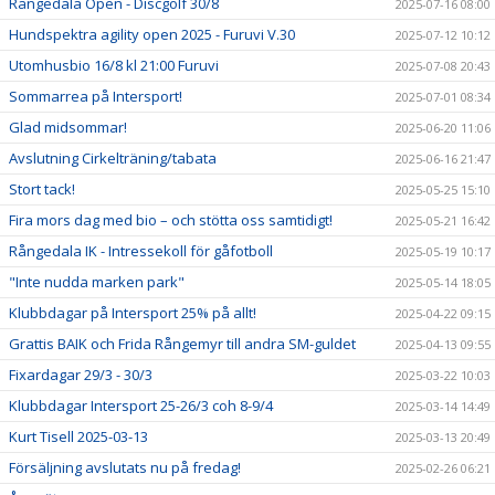
Rångedala Open - Discgolf 30/8
2025-07-16 08:00
Hundspektra agility open 2025 - Furuvi V.30
2025-07-12 10:12
Utomhusbio 16/8 kl 21:00 Furuvi
2025-07-08 20:43
Sommarrea på Intersport!
2025-07-01 08:34
Glad midsommar!
2025-06-20 11:06
Avslutning Cirkelträning/tabata
2025-06-16 21:47
Stort tack!
2025-05-25 15:10
Fira mors dag med bio – och stötta oss samtidigt!
2025-05-21 16:42
Rångedala IK - Intressekoll för gåfotboll
2025-05-19 10:17
"Inte nudda marken park"
2025-05-14 18:05
Klubbdagar på Intersport 25% på allt!
2025-04-22 09:15
Grattis BAIK och Frida Rångemyr till andra SM-guldet
2025-04-13 09:55
Fixardagar 29/3 - 30/3
2025-03-22 10:03
Klubbdagar Intersport 25-26/3 coh 8-9/4
2025-03-14 14:49
Kurt Tisell 2025-03-13
2025-03-13 20:49
Försäljning avslutats nu på fredag!
2025-02-26 06:21