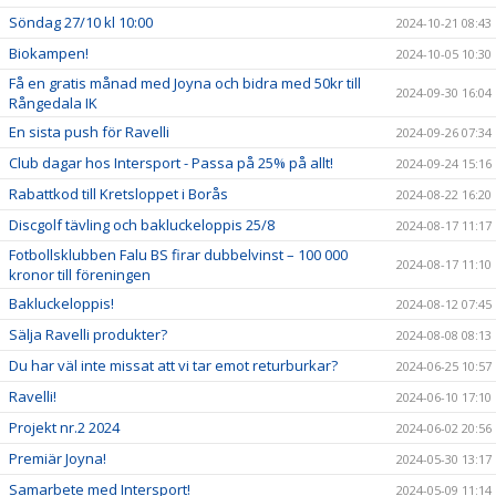
Söndag 27/10 kl 10:00
2024-10-21 08:43
Biokampen!
2024-10-05 10:30
Få en gratis månad med Joyna och bidra med 50kr till
2024-09-30 16:04
Rångedala IK
En sista push för Ravelli
2024-09-26 07:34
Club dagar hos Intersport - Passa på 25% på allt!
2024-09-24 15:16
Rabattkod till Kretsloppet i Borås
2024-08-22 16:20
Discgolf tävling och bakluckeloppis 25/8
2024-08-17 11:17
Fotbollsklubben Falu BS firar dubbelvinst – 100 000
2024-08-17 11:10
kronor till föreningen
Bakluckeloppis!
2024-08-12 07:45
Sälja Ravelli produkter?
2024-08-08 08:13
Du har väl inte missat att vi tar emot returburkar?
2024-06-25 10:57
Ravelli!
2024-06-10 17:10
Projekt nr.2 2024
2024-06-02 20:56
Premiär Joyna!
2024-05-30 13:17
Samarbete med Intersport!
2024-05-09 11:14