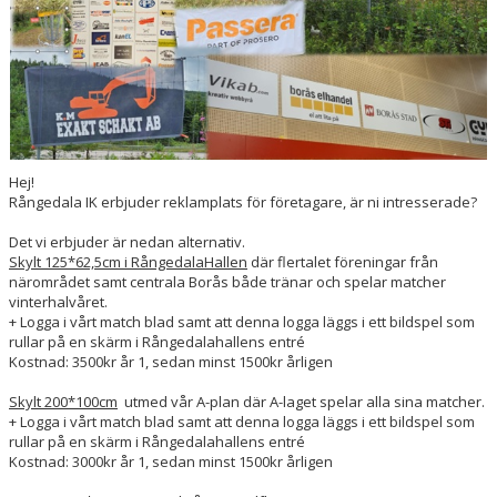
VÅRA LAG/TRÄNARE
MATCHER
STYRELSE
SPONSRING
Hej!
Rångedala IK erbjuder reklamplats för företagare, är ni intresserade?
Det vi erbjuder är nedan alternativ.
Skylt 125*62,5cm i RångedalaHallen
där flertalet föreningar från
närområdet samt centrala Borås både tränar och spelar matcher
vinterhalvåret.
+ Logga i vårt match blad samt att denna logga läggs i ett bildspel som
rullar på en skärm i Rångedalahallens entré
Kostnad: 3500kr år 1, sedan minst 1500kr årligen
Skylt 200*100cm
utmed vår A-plan där A-laget spelar alla sina matcher.
+ Logga i vårt match blad samt att denna logga läggs i ett bildspel som
rullar på en skärm i Rångedalahallens entré
Kostnad: 3000kr år 1, sedan minst 1500kr årligen