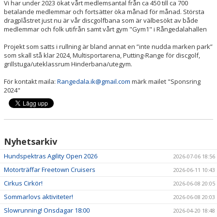
Vi har under 2023 ökat vårt medlemsantal från ca 450 till ca 700
betalande medlemmar och fortsätter öka månad för månad. Största
dragplåstret just nu är vår discgolfbana som är välbesökt av både
medlemmar och folk utifrån samt vårt gym "Gym1" i Rångedalahallen
Projekt som satts i rullning är bland annat en ”inte nudda marken park”
som skall stå klar 2024, Multisportarena, Putting-Range för discgolf,
grillstuga/uteklassrum Hinderbana/utegym.
För kontakt maila:
Rangedala.ik@gmail.com
märk mailet "Sponsring
2024"
Nyhetsarkiv
Hundspektras Agility Open 2026
2026-07-06 18:56
Motorträffar Freetown Cruisers
2026-06-11 10:43
Cirkus Cirkör!
2026-06-08 20:05
Sommarlovs aktiviteter!
2026-06-08 20:03
Slowrunning! Onsdagar 18:00
2026-04-20 18:48