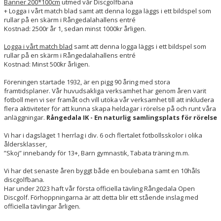
Banner 200*100cm
utmed vår Discgolfbana
+ Logga i vårt match blad samt att denna logga läggs i ett bildspel som
rullar på en skärm i Rångedalahallens entré
Kostnad: 2500r år 1, sedan minst 1000kr årligen.
Logga i vårt match blad
samt att denna logga läggs i ett bildspel som
rullar på en skärm i Rångedalahallens entré
Kostnad: Minst 500kr årligen.
Föreningen startade 1932, är en pigg 90 åring med stora
framtidsplaner. Vår huvudsakliga verksamhet har genom åren varit
fotboll men vi ser framåt och vill utöka vår verksamhet till att inkludera
flera aktiviteter för att kunna skapa heldagar i rörelse på och runt våra
anläggningar.
Rångedala IK - En naturlig samlingsplats för rörelse
Vi har i dagsläget 1 herrlag i div. 6 och flertalet fotbollsskolor i olika
åldersklasser,
”Skoj” innebandy för 13+, Barn gymnastik, Tabata träning m.m.
Vi har det senaste åren byggt både en boulebana samt en 10håls
discgolfbana.
Har under 2023 haft vår första officiella tävling Rångedala Open
Discgolf. Förhoppningarna är att detta blir ett stående inslag med
officiella tävlingar årligen.