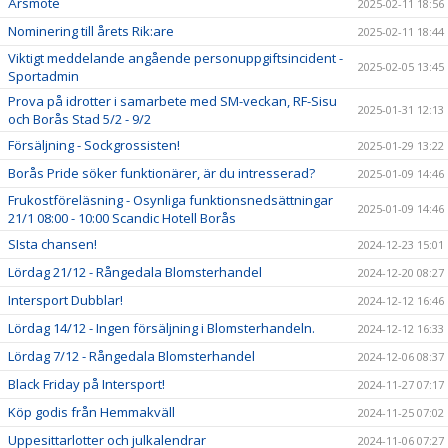
Årsmöte
2025-02-11 18:56
Nominering till årets Rik:are
2025-02-11 18:44
Viktigt meddelande angående personuppgiftsincident -
2025-02-05 13:45
Sportadmin
Prova på idrotter i samarbete med SM-veckan, RF-Sisu
2025-01-31 12:13
och Borås Stad 5/2 - 9/2
Försäljning - Sockgrossisten!
2025-01-29 13:22
Borås Pride söker funktionärer, är du intresserad?
2025-01-09 14:46
Frukostföreläsning - Osynliga funktionsnedsättningar
2025-01-09 14:46
21/1 08:00 - 10:00 Scandic Hotell Borås
SIsta chansen!
2024-12-23 15:01
Lördag 21/12 - Rångedala Blomsterhandel
2024-12-20 08:27
Intersport Dubblar!
2024-12-12 16:46
Lördag 14/12 - Ingen försäljning i Blomsterhandeln.
2024-12-12 16:33
Lördag 7/12 - Rångedala Blomsterhandel
2024-12-06 08:37
Black Friday på Intersport!
2024-11-27 07:17
Köp godis från Hemmakväll
2024-11-25 07:02
Uppesittarlotter och julkalendrar
2024-11-06 07:27