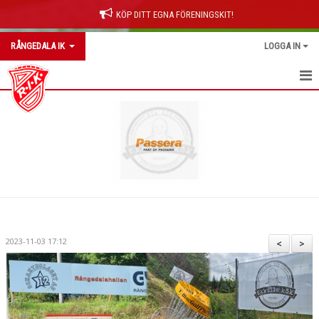
KÖP DITT EGNA FÖRENINGSKIT!
RÅNGEDALA IK
LOGGA IN
RÅNGEDALA IK
OM KLUBBEN
NYHETER
KONTAKT
KALENDER
2023-11-03 17:12
<
>
BILDGALLERI
DOKUMENT