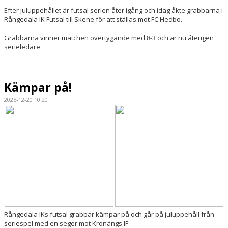
Efter juluppehållet är futsal serien åter igång och idag åkte grabbarna i
Rångedala IK Futsal till Skene för att ställas mot FC Hedbo.
Grabbarna vinner matchen övertygande med 8-3 och är nu återigen
serieledare.
Kämpar på!
2025-12-20 10:20
Rångedala IKs futsal grabbar kämpar på och går på juluppehåll från
seriespel med en seger mot Kronängs IF