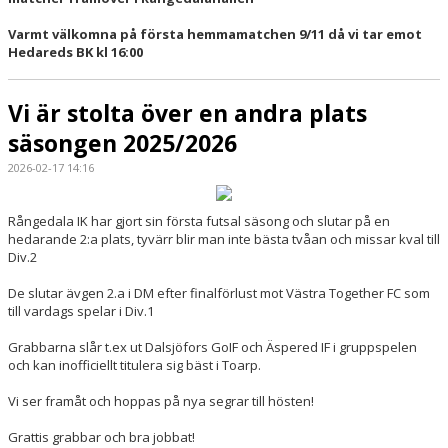
Varmt välkomna på första hemmamatchen 9/11 då vi tar emot
Hedareds BK kl 16:00
Vi är stolta över en andra plats
säsongen 2025/2026
2026-02-17 14:16
Rångedala IK har gjort sin första futsal säsong och slutar på en
hedarande 2:a plats, tyvärr blir man inte bästa tvåan och missar kval till
Div.2
De slutar ävgen 2.a i DM efter finalförlust mot Västra Together FC som
till vardags spelar i Div.1
Grabbarna slår t.ex ut Dalsjöfors GoIF och Äspered IF i gruppspelen
och kan inofficiellt titulera sig bäst i Toarp.
Vi ser framåt och hoppas på nya segrar till hösten!
Grattis grabbar och bra jobbat!