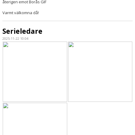
återigen emot Borås GIF
Varmt välkomna då!
Serieledare
2025-11-22 10:04