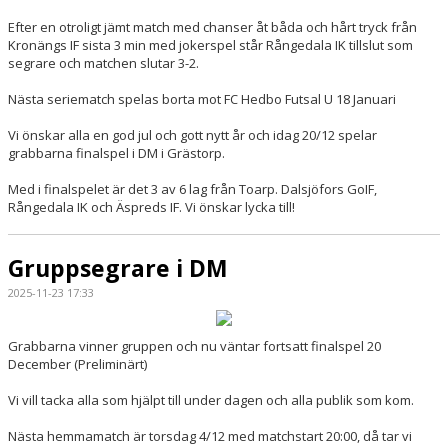
Efter en otroligt jämt match med chanser åt båda och hårt tryck från
Kronängs IF sista 3 min med jokerspel står Rångedala IK tillslut som
segrare och matchen slutar 3-2.
Nästa seriematch spelas borta mot FC Hedbo Futsal U 18 Januari
Vi önskar alla en god jul och gott nytt år och idag 20/12 spelar
grabbarna finalspel i DM i Grästorp.
Med i finalspelet är det 3 av 6 lag från Toarp. Dalsjöfors GoIF,
Rångedala IK och Äspreds IF. Vi önskar lycka till!
Gruppsegrare i DM
2025-11-23 17:33
Grabbarna vinner gruppen och nu väntar fortsatt finalspel 20
December (Preliminärt)
Vi vill tacka alla som hjälpt till under dagen och alla publik som kom.
Nästa hemmamatch är torsdag 4/12 med matchstart 20:00, då tar vi