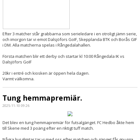
Efter 3 matcher står grabbarna som serieledare i en otroligt jämn serie,
och imorgon tar vi emot Dalsjöfors GoIF, Skepplanda BTK och Borås GIF
i DM. Alla matcherna spelas i Rångedalahallen.
Första matchen blir ett derby och startar kl 10:00 Rångedala IK vs
Dalsjöfors GoIF
20kr i entré och kiosken är öppen hela dagen.
Varmt välkomna.
Tung hemmapremiär.
2025-11-10 09:26
Det blev en tung hemmapremiär för futsalgänget. FC Hedbo åkte hem
till Skene med 3 poäng efter en riktigt tuff match.
Några ljusglimtar tar vi med oss efter matchen och gänget får gnugga