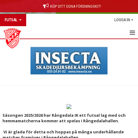
KÖP DITT EGNA FÖRENINGSKIT!
FUTSAL
LOGGA IN
HEM
NYHETER
KALENDER
MATCHER
TRUPPEN
BILDGALLERI
Säsongen 2025/2026 har Rångedala IK ett futsal lag med och
hemmamatcherna kommer att spelas i Rångedalahallen.
DOKUMENT
Vi är glada för detta och hoppas på många underhållande
matcher framöver i Rångedalahallen
KONTAKT