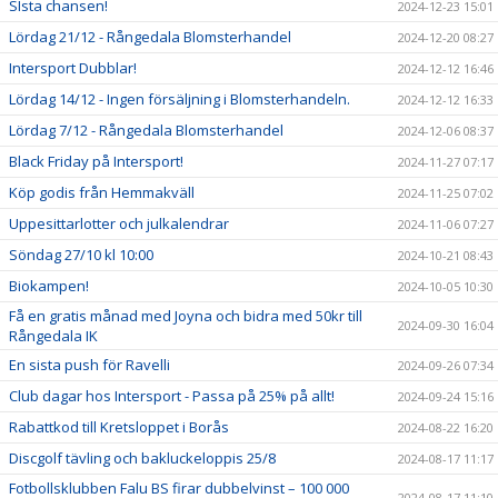
SIsta chansen!
2024-12-23 15:01
Lördag 21/12 - Rångedala Blomsterhandel
2024-12-20 08:27
Intersport Dubblar!
2024-12-12 16:46
Lördag 14/12 - Ingen försäljning i Blomsterhandeln.
2024-12-12 16:33
Lördag 7/12 - Rångedala Blomsterhandel
2024-12-06 08:37
Black Friday på Intersport!
2024-11-27 07:17
Köp godis från Hemmakväll
2024-11-25 07:02
Uppesittarlotter och julkalendrar
2024-11-06 07:27
Söndag 27/10 kl 10:00
2024-10-21 08:43
Biokampen!
2024-10-05 10:30
Få en gratis månad med Joyna och bidra med 50kr till
2024-09-30 16:04
Rångedala IK
En sista push för Ravelli
2024-09-26 07:34
Club dagar hos Intersport - Passa på 25% på allt!
2024-09-24 15:16
Rabattkod till Kretsloppet i Borås
2024-08-22 16:20
Discgolf tävling och bakluckeloppis 25/8
2024-08-17 11:17
Fotbollsklubben Falu BS firar dubbelvinst – 100 000
2024-08-17 11:10