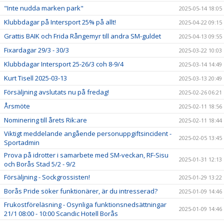
"Inte nudda marken park"
2025-05-14 18:05
Klubbdagar på Intersport 25% på allt!
2025-04-22 09:15
Grattis BAIK och Frida Rångemyr till andra SM-guldet
2025-04-13 09:55
Fixardagar 29/3 - 30/3
2025-03-22 10:03
Klubbdagar Intersport 25-26/3 coh 8-9/4
2025-03-14 14:49
Kurt Tisell 2025-03-13
2025-03-13 20:49
Försäljning avslutats nu på fredag!
2025-02-26 06:21
Årsmöte
2025-02-11 18:56
Nominering till årets Rik:are
2025-02-11 18:44
Viktigt meddelande angående personuppgiftsincident -
2025-02-05 13:45
Sportadmin
Prova på idrotter i samarbete med SM-veckan, RF-Sisu
2025-01-31 12:13
och Borås Stad 5/2 - 9/2
Försäljning - Sockgrossisten!
2025-01-29 13:22
Borås Pride söker funktionärer, är du intresserad?
2025-01-09 14:46
Frukostföreläsning - Osynliga funktionsnedsättningar
2025-01-09 14:46
21/1 08:00 - 10:00 Scandic Hotell Borås