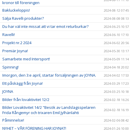
kronor till föreningen
Bakluckeloppis!
2024-08-12 07:45
Sälja Ravelli produkter?
2024-08-08 08:13
Du har väl inte missat att vi tar emot returburkar?
2024-06-25 10:57
Ravelli!
2024-06-10 17:10
Projekt nr.2 2024
2024-06-02 20:56
Premiär Joyna!
2024-05-30 13:17
Samarbete med Intersport!
2024-05-09 11:14
Spinning!
2024-04-18 20:02
Imorgon, den 3:e april, startar försäljningen av JOYNA.
2024-04-02 17:53
Ett påskägg från Joyna!
2024-03-29 17:23
JOYNA
2024-03-25 10:18
Bilder från lovaktivitet 12/2
2024-02-18 16:26
Bilder Lovaktivitet 14/2 "Besök av Landslagsspelaren
2024-02-18 16:19
Frida Rångemyr och trixaren Emil Jylhänlahti
Påminnelse!
2024-02-06 08:42
NYHET – VÅR FÖRENING HAR JOYNAT!
2024-01-26 10:00