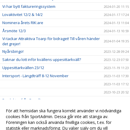
Vi har bytt faktureringssystem
2024-01-20 11:15
Lovaktivitet 12/2 & 14/2
2024-01-17 17:24
Nominera årets RIK:are
2024-01-13 11:04
Årsmöte 12/3
2024-01-13 10:59
Vi tackar Attraktiva Toarp för bidraget! Till våren händer
2024-01-04 19:35
det grejer!
Nyårsbingo!
2023-12-28 09:24
Saknar du lott inför kvällens uppesittarkväll?
2023-12-23 07:50
Uppesittarkvällen 23/12
2023-11-19 11:23
Intersport - Längdträff 8-12 November
2023-11-03 17:30
2023-11-03 17:12
2023-10-23 20:52
Produkter från Ravelli
2023-09-25 11:31
Skänk din Pant till Rångedala IK!
2023-09-12 09:24
För att hemsidan ska fungera korrekt använder vi nödvändiga
Sponsorhuset
cookies från SportAdmin. Dessa går inte att stänga av.
2023-04-23 15:33
Föreningen kan också använda frivilliga cookies, t.ex. för
Grattis BAIK Futsal
2023-04-03 15:32
statistik eller marknadsföring. Du väljer själv om du vill