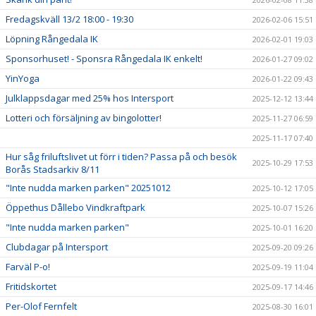
Fredagskväll 13/2 18:00 - 19:30
2026-02-06 15:51
Löpning Rångedala IK
2026-02-01 19:03
Sponsorhuset! - Sponsra Rångedala IK enkelt!
2026-01-27 09:02
YinYoga
2026-01-22 09:43
Julklappsdagar med 25% hos Intersport
2025-12-12 13:44
Lotteri och försäljning av bingolotter!
2025-11-27 06:59
2025-11-17 07:40
Hur såg friluftslivet ut förr i tiden? Passa på och besök
2025-10-29 17:53
Borås Stadsarkiv 8/11
"Inte nudda marken parken" 20251012
2025-10-12 17:05
Öppethus Dållebo Vindkraftpark
2025-10-07 15:26
"Inte nudda marken parken"
2025-10-01 16:20
Clubdagar på Intersport
2025-09-20 09:26
Farväl P-o!
2025-09-19 11:04
Fritidskortet
2025-09-17 14:46
Per-Olof Fernfelt
2025-08-30 16:01