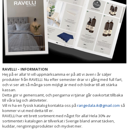
VÅRA LAG/TRÄNARE
MATCHER
STYRELSE
SPONSRING
RAVELLI – INFORMATION
Hej på er alla! Vi vill uppmärksamma er på att vi även i år säljer
produkter från RAVELLI. Nu efter semester drar vi i gång med full fart,
och vi ser att så många som möjligt är med och bidrar till att stärka
kassan.
Detta gör vi gemensamt, och pengarna vi tjänar går oavkortat tillbaka
till våra lag och aktiviteter.
Vill ni ha en fysisk katalog kontakta oss på
rangedala.ik@gmail.com
så
kommer vi ut med detta till er.
RAVELLI har ett brett sortiment med något för alla! Hela 30% av
sortimentet i katalogen är tillverkat i Sverige bland annat täcken,
kuddar, rengöringsprodukter och mycket mer.