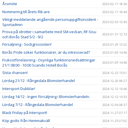
Årsmöte
2025-02-11 18:56
Nominering till årets Rik:are
2025-02-11 18:44
Viktigt meddelande angående personuppgiftsincident -
2025-02-05 13:45
Sportadmin
Prova på idrotter i samarbete med SM-veckan, RF-Sisu
2025-01-31 12:13
och Borås Stad 5/2 - 9/2
Försäljning - Sockgrossisten!
2025-01-29 13:22
Borås Pride söker funktionärer, är du intresserad?
2025-01-09 14:46
Frukostföreläsning - Osynliga funktionsnedsättningar
2025-01-09 14:46
21/1 08:00 - 10:00 Scandic Hotell Borås
SIsta chansen!
2024-12-23 15:01
Lördag 21/12 - Rångedala Blomsterhandel
2024-12-20 08:27
Intersport Dubblar!
2024-12-12 16:46
Lördag 14/12 - Ingen försäljning i Blomsterhandeln.
2024-12-12 16:33
Lördag 7/12 - Rångedala Blomsterhandel
2024-12-06 08:37
Black Friday på Intersport!
2024-11-27 07:17
Köp godis från Hemmakväll
2024-11-25 07:02