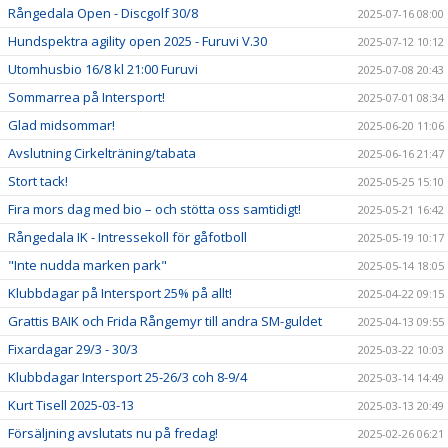
Rångedala Open - Discgolf 30/8
2025-07-16 08:00
Hundspektra agility open 2025 - Furuvi V.30
2025-07-12 10:12
Utomhusbio 16/8 kl 21:00 Furuvi
2025-07-08 20:43
Sommarrea på Intersport!
2025-07-01 08:34
Glad midsommar!
2025-06-20 11:06
Avslutning Cirkelträning/tabata
2025-06-16 21:47
Stort tack!
2025-05-25 15:10
Fira mors dag med bio – och stötta oss samtidigt!
2025-05-21 16:42
Rångedala IK - Intressekoll för gåfotboll
2025-05-19 10:17
"Inte nudda marken park"
2025-05-14 18:05
Klubbdagar på Intersport 25% på allt!
2025-04-22 09:15
Grattis BAIK och Frida Rångemyr till andra SM-guldet
2025-04-13 09:55
Fixardagar 29/3 - 30/3
2025-03-22 10:03
Klubbdagar Intersport 25-26/3 coh 8-9/4
2025-03-14 14:49
Kurt Tisell 2025-03-13
2025-03-13 20:49
Försäljning avslutats nu på fredag!
2025-02-26 06:21