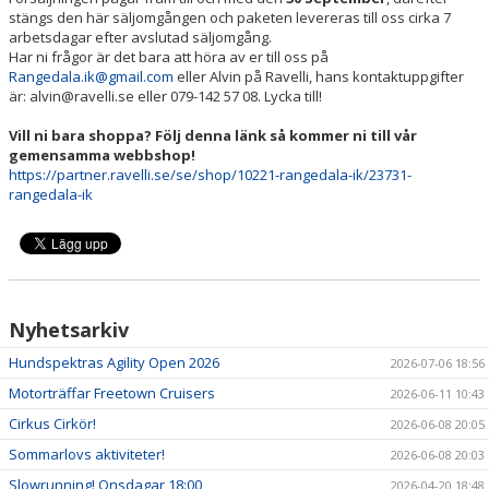
stängs den här säljomgången och paketen levereras till oss cirka 7
arbetsdagar efter avslutad säljomgång.
Har ni frågor är det bara att höra av er till oss på
Rangedala.ik@gmail.com
eller Alvin på Ravelli, hans kontaktuppgifter
är:
alvin@ravelli.se
eller 079-142 57 08. Lycka till!
Vill ni bara shoppa? Följ denna länk så kommer ni till vår
gemensamma webbshop!
https://partner.ravelli.se/se/shop/10221-rangedala-ik/23731-
rangedala-ik
Nyhetsarkiv
Hundspektras Agility Open 2026
2026-07-06 18:56
Motorträffar Freetown Cruisers
2026-06-11 10:43
Cirkus Cirkör!
2026-06-08 20:05
Sommarlovs aktiviteter!
2026-06-08 20:03
Slowrunning! Onsdagar 18:00
2026-04-20 18:48