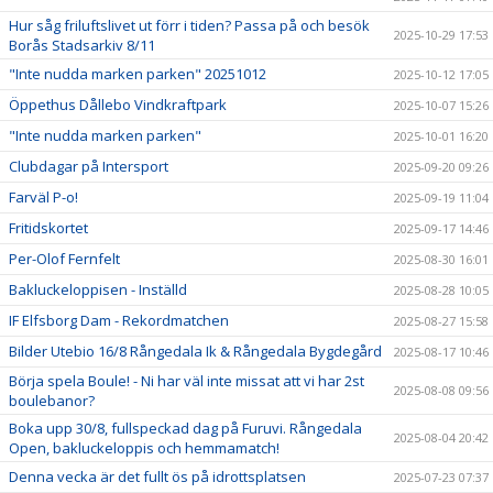
Hur såg friluftslivet ut förr i tiden? Passa på och besök
2025-10-29 17:53
Borås Stadsarkiv 8/11
"Inte nudda marken parken" 20251012
2025-10-12 17:05
Öppethus Dållebo Vindkraftpark
2025-10-07 15:26
"Inte nudda marken parken"
2025-10-01 16:20
Clubdagar på Intersport
2025-09-20 09:26
Farväl P-o!
2025-09-19 11:04
Fritidskortet
2025-09-17 14:46
Per-Olof Fernfelt
2025-08-30 16:01
Bakluckeloppisen - Inställd
2025-08-28 10:05
IF Elfsborg Dam - Rekordmatchen
2025-08-27 15:58
Bilder Utebio 16/8 Rångedala Ik & Rångedala Bygdegård
2025-08-17 10:46
Börja spela Boule! - Ni har väl inte missat att vi har 2st
2025-08-08 09:56
boulebanor?
Boka upp 30/8, fullspeckad dag på Furuvi. Rångedala
2025-08-04 20:42
Open, bakluckeloppis och hemmamatch!
Denna vecka är det fullt ös på idrottsplatsen
2025-07-23 07:37