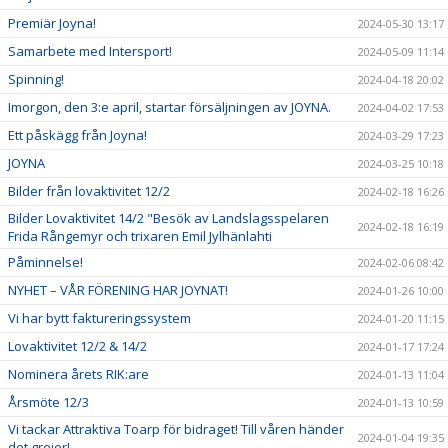
Premiär Joyna!
2024-05-30 13:17
Samarbete med Intersport!
2024-05-09 11:14
Spinning!
2024-04-18 20:02
Imorgon, den 3:e april, startar försäljningen av JOYNA.
2024-04-02 17:53
Ett påskägg från Joyna!
2024-03-29 17:23
JOYNA
2024-03-25 10:18
Bilder från lovaktivitet 12/2
2024-02-18 16:26
Bilder Lovaktivitet 14/2 "Besök av Landslagsspelaren
2024-02-18 16:19
Frida Rångemyr och trixaren Emil Jylhänlahti
Påminnelse!
2024-02-06 08:42
NYHET – VÅR FÖRENING HAR JOYNAT!
2024-01-26 10:00
Vi har bytt faktureringssystem
2024-01-20 11:15
Lovaktivitet 12/2 & 14/2
2024-01-17 17:24
Nominera årets RIK:are
2024-01-13 11:04
Årsmöte 12/3
2024-01-13 10:59
Vi tackar Attraktiva Toarp för bidraget! Till våren händer
2024-01-04 19:35
det grejer!