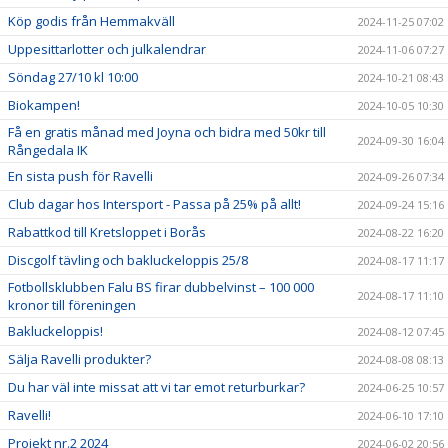
Köp godis från Hemmakväll
2024-11-25 07:02
Uppesittarlotter och julkalendrar
2024-11-06 07:27
Söndag 27/10 kl 10:00
2024-10-21 08:43
Biokampen!
2024-10-05 10:30
Få en gratis månad med Joyna och bidra med 50kr till
2024-09-30 16:04
Rångedala IK
En sista push för Ravelli
2024-09-26 07:34
Club dagar hos Intersport - Passa på 25% på allt!
2024-09-24 15:16
Rabattkod till Kretsloppet i Borås
2024-08-22 16:20
Discgolf tävling och bakluckeloppis 25/8
2024-08-17 11:17
Fotbollsklubben Falu BS firar dubbelvinst – 100 000
2024-08-17 11:10
kronor till föreningen
Bakluckeloppis!
2024-08-12 07:45
Sälja Ravelli produkter?
2024-08-08 08:13
Du har väl inte missat att vi tar emot returburkar?
2024-06-25 10:57
Ravelli!
2024-06-10 17:10
Projekt nr.2 2024
2024-06-02 20:56