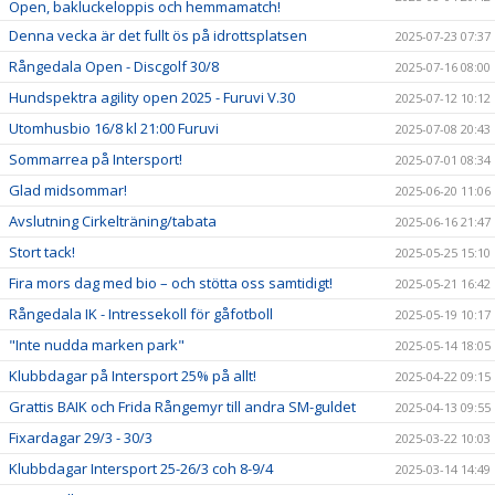
Open, bakluckeloppis och hemmamatch!
Denna vecka är det fullt ös på idrottsplatsen
2025-07-23 07:37
Rångedala Open - Discgolf 30/8
2025-07-16 08:00
Hundspektra agility open 2025 - Furuvi V.30
2025-07-12 10:12
Utomhusbio 16/8 kl 21:00 Furuvi
2025-07-08 20:43
Sommarrea på Intersport!
2025-07-01 08:34
Glad midsommar!
2025-06-20 11:06
Avslutning Cirkelträning/tabata
2025-06-16 21:47
Stort tack!
2025-05-25 15:10
Fira mors dag med bio – och stötta oss samtidigt!
2025-05-21 16:42
Rångedala IK - Intressekoll för gåfotboll
2025-05-19 10:17
"Inte nudda marken park"
2025-05-14 18:05
Klubbdagar på Intersport 25% på allt!
2025-04-22 09:15
Grattis BAIK och Frida Rångemyr till andra SM-guldet
2025-04-13 09:55
Fixardagar 29/3 - 30/3
2025-03-22 10:03
Klubbdagar Intersport 25-26/3 coh 8-9/4
2025-03-14 14:49