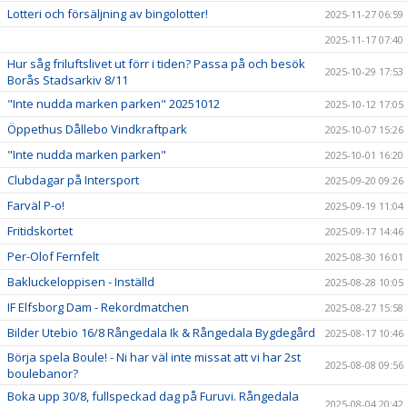
Lotteri och försäljning av bingolotter!
2025-11-27 06:59
2025-11-17 07:40
Hur såg friluftslivet ut förr i tiden? Passa på och besök
2025-10-29 17:53
Borås Stadsarkiv 8/11
"Inte nudda marken parken" 20251012
2025-10-12 17:05
Öppethus Dållebo Vindkraftpark
2025-10-07 15:26
"Inte nudda marken parken"
2025-10-01 16:20
Clubdagar på Intersport
2025-09-20 09:26
Farväl P-o!
2025-09-19 11:04
Fritidskortet
2025-09-17 14:46
Per-Olof Fernfelt
2025-08-30 16:01
Bakluckeloppisen - Inställd
2025-08-28 10:05
IF Elfsborg Dam - Rekordmatchen
2025-08-27 15:58
Bilder Utebio 16/8 Rångedala Ik & Rångedala Bygdegård
2025-08-17 10:46
Börja spela Boule! - Ni har väl inte missat att vi har 2st
2025-08-08 09:56
boulebanor?
Boka upp 30/8, fullspeckad dag på Furuvi. Rångedala
2025-08-04 20:42