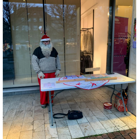
VÅRA LAG/TRÄNARE
MATCHER
STYRELSE
SPONSRING