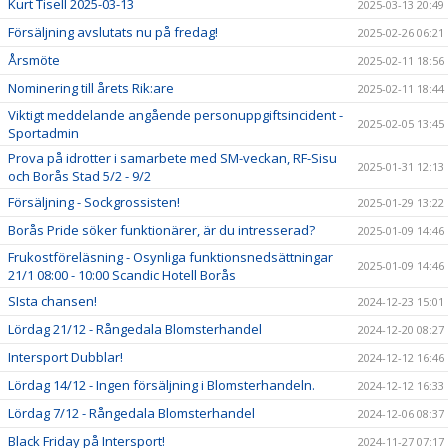
Kurt Tisell 2025-03-13
2025-03-13 20:49
Försäljning avslutats nu på fredag!
2025-02-26 06:21
Årsmöte
2025-02-11 18:56
Nominering till årets Rik:are
2025-02-11 18:44
Viktigt meddelande angående personuppgiftsincident -
2025-02-05 13:45
Sportadmin
Prova på idrotter i samarbete med SM-veckan, RF-Sisu
2025-01-31 12:13
och Borås Stad 5/2 - 9/2
Försäljning - Sockgrossisten!
2025-01-29 13:22
Borås Pride söker funktionärer, är du intresserad?
2025-01-09 14:46
Frukostföreläsning - Osynliga funktionsnedsättningar
2025-01-09 14:46
21/1 08:00 - 10:00 Scandic Hotell Borås
SIsta chansen!
2024-12-23 15:01
Lördag 21/12 - Rångedala Blomsterhandel
2024-12-20 08:27
Intersport Dubblar!
2024-12-12 16:46
Lördag 14/12 - Ingen försäljning i Blomsterhandeln.
2024-12-12 16:33
Lördag 7/12 - Rångedala Blomsterhandel
2024-12-06 08:37
Black Friday på Intersport!
2024-11-27 07:17