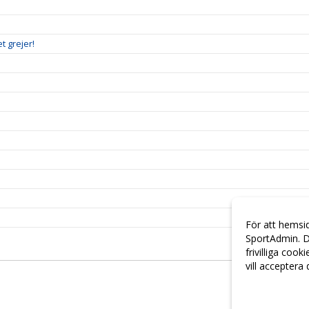
t grejer!
För att hemsi
SportAdmin. D
frivilliga cook
vill acceptera
Anpassa dina 