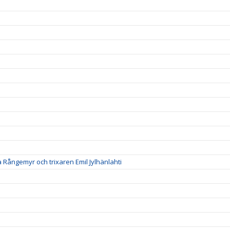
a Rångemyr och trixaren Emil Jylhänlahti