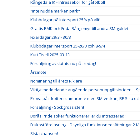
Rångedala IK - Intressekoll för gåfotboll
"Inte nudda marken park"
Klubbdagar på Intersport 25% på allt!
Grattis BAIK och Frida Rångemyr till andra SM-guldet
Fixardagar 29/3 - 30/3
Klubbdagar Intersport 25-26/3 coh 8-9/4
Kurt Tisell 2025-03-13
Försäljning avslutats nu på fredag!
Årsmöte
Nominering till årets Rik:are
Viktigt meddelande angående personuppgiftsincident - S
Prova på idrotter i samarbete med SM-veckan, RF-Sisu och
Försäljning - Sockgrossisten!
Borås Pride söker funktionärer, är du intresserad?
Frukostföreläsning - Osynliga funktionsnedsättningar 21/1 
SIsta chansen!