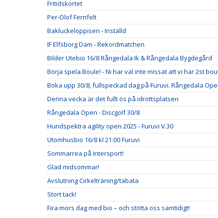
Fritidskortet
Per-Olof Fernfelt
Bakluckeloppisen - Inställd
IF Elfsborg Dam - Rekordmatchen
Bilder Utebio 16/8 Rångedala Ik & Rångedala Bygdegård
Börja spela Boule! - Ni har väl inte missat att vi har 2st b
Boka upp 30/8, fullspeckad dag på Furuvi. Rångedala Op
Denna vecka är det fullt ös på idrottsplatsen
Rångedala Open - Discgolf 30/8
Hundspektra agility open 2025 - Furuvi V.30
Utomhusbio 16/8 kl 21:00 Furuvi
Sommarrea på Intersport!
Glad midsommar!
Avslutning Cirkelträning/tabata
Stort tack!
Fira mors dag med bio – och stötta oss samtidigt!