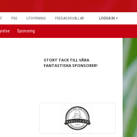
LF
P65
UTHYRNING
FREDAGSKVÄLLAR
LOGGA IN
yrelse
Sponsring
STORT TACK TILL VÅRA
FANTASTISKA SPONSORER!