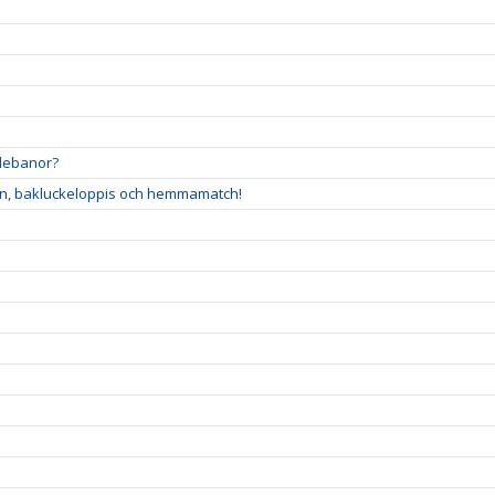
oulebanor?
en, bakluckeloppis och hemmamatch!