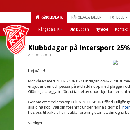
RÅNGEDALA IK
RÅNGEDALAHALLEN
FOTBOLL
Rångedala IK
Om klubben
Nyheter
Kontakt
Klubbdagar på Intersport 25% 
2025-04-22 09:15
Hej på er!
Möt våren med INTERSPORTS Clubdagar 22/4–28/4! Bli me
erbjudanden och passa på att ladda upp med plaggen och p
Glöm ej att logga in för att ta del av cluberbjudanden onlin
Genom ett medlemskap i Club INTERSPORT får du tillgång 
alla dina köp. Välj din förening under ”Mina sidor” på
inte
hos oss tillbaka till din valda förening utan att din egna 
Vänligen,