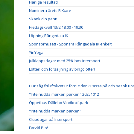
Härliga resultat!
Nominera årets RIK:are
Skänk din pant!
Fredagskväll 13/2 18:00 - 19:30
Löpning Rångedala IK
Sponsorhuset! - Sponsra Rångedala IK enkelt!
YinYoga
Julklappsdagar med 25% hos Intersport
Lotteri och försäljning av bingolotter!
Hur såg friluftslivet ut förr i tiden? Passa på och besök B
"Inte nudda marken parken" 20251012
Öppethus Dållebo Vindkraftpark
"Inte nudda marken parken"
Clubdagar på Intersport
Farväl P-o!