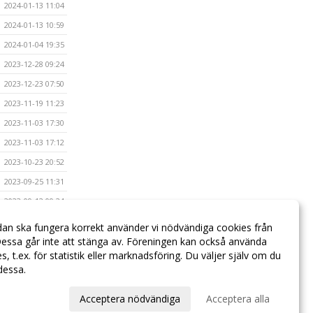
2024-01-13 11:04
2024-01-13 10:59
2024-01-04 19:35
2023-12-28 09:24
2023-12-23 07:50
2023-11-19 11:23
2023-11-03 17:30
2023-11-03 17:12
2023-10-23 20:52
2023-09-25 11:31
2023-09-12 09:24
2023-04-23 15:33
dan ska fungera korrekt använder vi nödvändiga cookies från
2023-04-03 15:32
essa går inte att stänga av. Föreningen kan också använda
ies, t.ex. för statistik eller marknadsföring. Du väljer själv om du
 dessa.
val
Acceptera nödvändiga
Acceptera alla