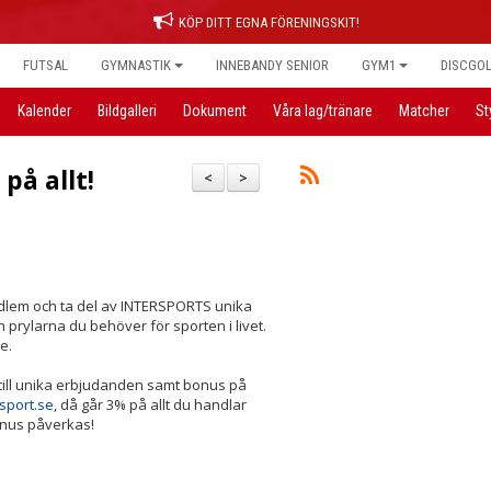
KÖP DITT EGNA FÖRENINGSKIT!
FUTSAL
GYMNASTIK
INNEBANDY SENIOR
GYM1
DISCGO
Kalender
Bildgalleri
Dokument
Våra lag/tränare
Matcher
St
på allt!
<
>
dlem och ta del av INTERSPORTS unika
rylarna du behöver för sporten i livet.
e.
till unika erbjudanden samt bonus på
rsport.se
, då går 3% på allt du handlar
bonus påverkas!