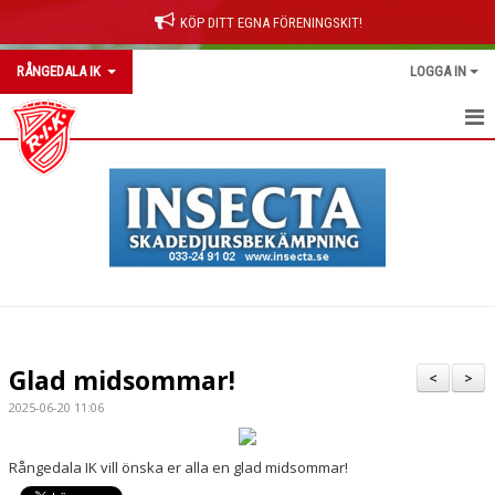
KÖP DITT EGNA FÖRENINGSKIT!
RÅNGEDALA IK
LOGGA IN
RÅNGEDALA IK
OM KLUBBEN
NYHETER
KONTAKT
KALENDER
Glad midsommar!
<
>
BILDGALLERI
2025-06-20 11:06
DOKUMENT
Rångedala IK vill önska er alla en glad midsommar!