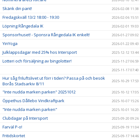
Skänk din pant!
2026-02-08 11:38
Fredagskväll 13/2 18:00 - 19:30
2026-02-06 15:51
Löpning Rångedala IK
2026-02-01 19:03
Sponsorhuset! - Sponsra Rångedala IK enkelt!
2026-01-27 09:02
YinYoga
2026-01-22 09:43
Julklappsdagar med 25% hos Intersport
2025-12-12 13:44
Lotteri och försäljning av bingolotter!
2025-11-27 06:59
2025-11-17 07:40
Hur såg friluftslivet ut förr i tiden? Passa på och besök
2025-10-29 17:53
Borås Stadsarkiv 8/11
"Inte nudda marken parken" 20251012
2025-10-12 17:05
Öppethus Dållebo Vindkraftpark
2025-10-07 15:26
"Inte nudda marken parken"
2025-10-01 16:20
Clubdagar på Intersport
2025-09-20 09:26
Farväl P-o!
2025-09-19 11:04
Fritidskortet
2025-09-17 14:46