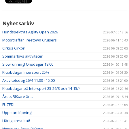
VÅRA LAG/TRÄNARE
MATCHER
Nyhetsarkiv
STYRELSE
Hundspektras Agility Open 2026
2026-07-06 18:56
SPONSRING
Motorträffar Freetown Cruisers
2026-06-11 10:43
Cirkus Cirkör!
2026-06-08 20:05
Sommarlovs aktiviteter!
2026-06-08 20:03
Slowrunning! Onsdagar 18:00
2026-04-20 18:48
Klubbdagar Intersport 25%
2026-04-09 08:30
Aktivitetsdag 26/4 11:00 - 15:00
2026-03-25 21:00
Klubbdagar på Intersport 25-26/3 och 14-15/4
2026-03-25 20:56
Årets RIK:are är....
2026-03-09 15:54
FUZED!
2026-03-05 18:05
Uppstart löpning!
2026-03-04 09:38
Härliga resultat!
2026-02-15 18:41
Nominera årets RIK:are
2026-02-10 12:41