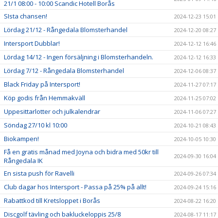
21/1 08:00 - 10:00 Scandic Hotell Borås
SIsta chansen!
2024-12-23 15:01
Lördag 21/12 - Rångedala Blomsterhandel
2024-12-20 08:27
Intersport Dubblar!
2024-12-12 16:46
Lördag 14/12 - Ingen försäljning i Blomsterhandeln.
2024-12-12 16:33
Lördag 7/12 - Rångedala Blomsterhandel
2024-12-06 08:37
Black Friday på Intersport!
2024-11-27 07:17
Köp godis från Hemmakväll
2024-11-25 07:02
Uppesittarlotter och julkalendrar
2024-11-06 07:27
Söndag 27/10 kl 10:00
2024-10-21 08:43
Biokampen!
2024-10-05 10:30
Få en gratis månad med Joyna och bidra med 50kr till
2024-09-30 16:04
Rångedala IK
En sista push för Ravelli
2024-09-26 07:34
Club dagar hos Intersport - Passa på 25% på allt!
2024-09-24 15:16
Rabattkod till Kretsloppet i Borås
2024-08-22 16:20
Discgolf tävling och bakluckeloppis 25/8
2024-08-17 11:17