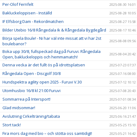
Per-Olof Fernfelt
2025-08-30 16:01
Bakluckeloppisen - Inställd
2025-08-28 10:05
IF Elfsborg Dam - Rekordmatchen
2025-08-27 15:58
Bilder Utebio 16/8 Rångedala Ik & Rångedala Bygdegård
2025-08-17 10:46
Börja spela Boule! - Ni har väl inte missat att vi har 2st
2025-08-08 09:56
boulebanor?
Boka upp 30/8, fullspeckad dag på Furuvi. Rångedala
2025-08-04 20:42
Open, bakluckeloppis och hemmamatch!
Denna vecka är det fullt ös på idrottsplatsen
2025-07-23 07:37
Rångedala Open - Discgolf 30/8
2025-07-16 08:00
Hundspektra agility open 2025 - Furuvi V.30
2025-07-12 10:12
Utomhusbio 16/8 kl 21:00 Furuvi
2025-07-08 20:43
Sommarrea på Intersport!
2025-07-01 08:34
Glad midsommar!
2025-06-20 11:06
Avslutning Cirkelträning/tabata
2025-06-16 21:47
Stort tack!
2025-05-25 15:10
Fira mors dag med bio – och stötta oss samtidigt!
2025-05-21 16:42