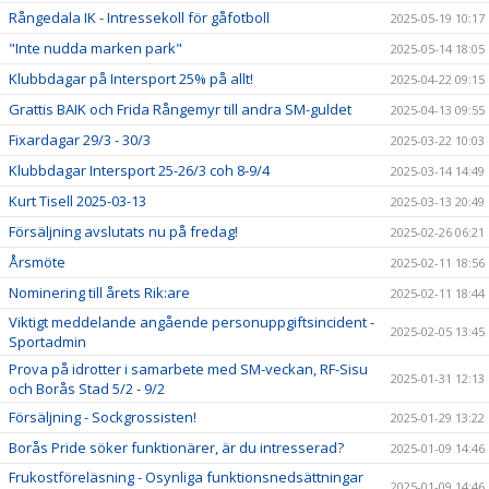
Rångedala IK - Intressekoll för gåfotboll
2025-05-19 10:17
"Inte nudda marken park"
2025-05-14 18:05
Klubbdagar på Intersport 25% på allt!
2025-04-22 09:15
Grattis BAIK och Frida Rångemyr till andra SM-guldet
2025-04-13 09:55
Fixardagar 29/3 - 30/3
2025-03-22 10:03
Klubbdagar Intersport 25-26/3 coh 8-9/4
2025-03-14 14:49
Kurt Tisell 2025-03-13
2025-03-13 20:49
Försäljning avslutats nu på fredag!
2025-02-26 06:21
Årsmöte
2025-02-11 18:56
Nominering till årets Rik:are
2025-02-11 18:44
Viktigt meddelande angående personuppgiftsincident -
2025-02-05 13:45
Sportadmin
Prova på idrotter i samarbete med SM-veckan, RF-Sisu
2025-01-31 12:13
och Borås Stad 5/2 - 9/2
Försäljning - Sockgrossisten!
2025-01-29 13:22
Borås Pride söker funktionärer, är du intresserad?
2025-01-09 14:46
Frukostföreläsning - Osynliga funktionsnedsättningar
2025-01-09 14:46