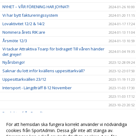
NYHET – VÅR FÖRENING HAR JOYNAT!
2024-01-26 10:00
Vi har bytt faktureringssystem
2024-01-20 11:15
Lovaktivitet 12/2 & 14/2
2024-01-17 17:24
Nominera årets RIK:are
2024-01-13 11:04
Årsmöte 12/3
2024-01-13 10:59
Vi tackar Attraktiva Toarp för bidraget! Till våren händer
2024-01-04 19:35
det grejer!
Nyårsbingo!
2023-12-28 09:24
Saknar du lott inför kvällens uppesittarkväll?
2023-12-23 07:50
Uppesittarkvällen 23/12
2023-11-19 11:23
Intersport - Längdträff 8-12 November
2023-11-03 17:30
2023-11-03 17:12
2023-10-23 20:52
Produkter från Ravelli
2023-09-25 11:31
Skänk din Pant till Rångedala IK!
2023-09-12 09:24
För att hemsidan ska fungera korrekt använder vi nödvändiga
Sponsorhuset
cookies från SportAdmin. Dessa går inte att stänga av.
2023-04-23 15:33