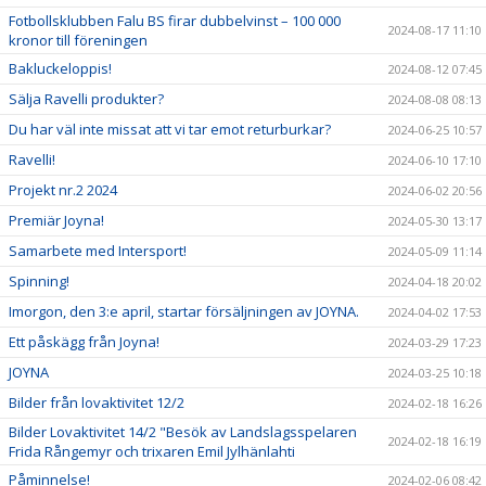
Fotbollsklubben Falu BS firar dubbelvinst – 100 000
2024-08-17 11:10
kronor till föreningen
Bakluckeloppis!
2024-08-12 07:45
Sälja Ravelli produkter?
2024-08-08 08:13
Du har väl inte missat att vi tar emot returburkar?
2024-06-25 10:57
Ravelli!
2024-06-10 17:10
Projekt nr.2 2024
2024-06-02 20:56
Premiär Joyna!
2024-05-30 13:17
Samarbete med Intersport!
2024-05-09 11:14
Spinning!
2024-04-18 20:02
Imorgon, den 3:e april, startar försäljningen av JOYNA.
2024-04-02 17:53
Ett påskägg från Joyna!
2024-03-29 17:23
JOYNA
2024-03-25 10:18
Bilder från lovaktivitet 12/2
2024-02-18 16:26
Bilder Lovaktivitet 14/2 "Besök av Landslagsspelaren
2024-02-18 16:19
Frida Rångemyr och trixaren Emil Jylhänlahti
Påminnelse!
2024-02-06 08:42