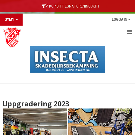
KÖP DITT EGNA FÖRENINGSKIT!
GYM1
LOGGA IN
HEM
NYHETER
KALENDER
MEDLEMMAR
BILDGALLERI
Uppgradering 2023
DOKUMENT
KONTAKT
FELANMÄLAN GYM1