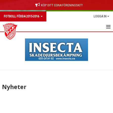
KÖP DITT EGNA FÖRENINGSKIT!
FOTBOLL FÖDDA 2015-2016
LOGGA IN
HEM
NYHETER
KALENDER
MATCHER
TRUPPEN
Nyheter
BILDGALLERI
DOKUMENT
KONTAKT